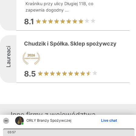
Kraśniku przy ulicy Długiej 11B, co
zapewnia dogodny ...
8.1
Chudzik i Spółka. Sklep spożywczy
Laureaci
8.5
Inne firmy z województwa
ORŁY Branży Spożywczej
Live chat
03:57
Organizator plebiscytu
Plebiscyt
Kontakt