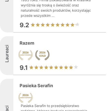
wyróżnia się troską o świeżość oraz
naturalność swoich produktów, korzystając
przede wszystkim ...
9.2
Razem
Laureaci
9.1
Pasieka Serafin
Pasieka Serafin to przedsiębiorstwo
rodzinne, którego tradycje pszczelarskie