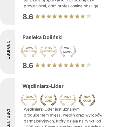
przyjaciółmi, oraz profesjonalną obsługą ...
8.6
Pasieka Doliński
Laureaci
8.6
Wędliniarz-Lider
Wędliniarz-Lider jest uznanym
Laureaci
producentem mięsa, wędlin oraz wyrobów
garmażeryjnych, który działa na rynku od
1995 roku. Firma zlokalizowana w Kraśniku