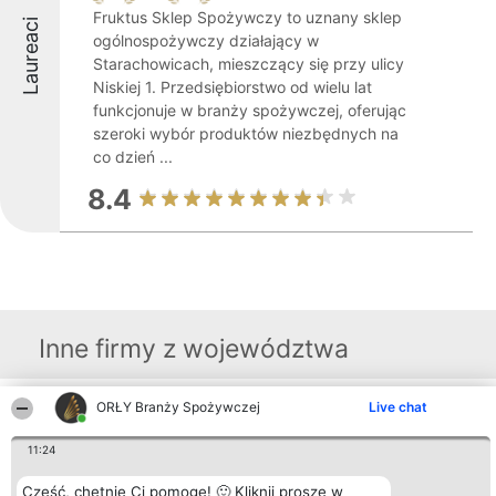
Fruktus Sklep Spożywczy to uznany sklep
Laureaci
ogólnospożywczy działający w
Starachowicach, mieszczący się przy ulicy
Niskiej 1. Przedsiębiorstwo od wielu lat
funkcjonuje w branży spożywczej, oferując
szeroki wybór produktów niezbędnych na
co dzień ...
8.4
Inne firmy z województwa
ORŁY Branży Spożywczej
Live chat
Organizator plebiscytu
Plebiscyt
Kontakt
Bright Side Solutions sp. z o.
Laureaci
Kontakt
11:24
o. sp. k.
Lista
ul. Ruska 22
wszystkich
Wrocław 50-079
Laureatów
Cześć, chętnie Ci pomogę! 🙂 Kliknij proszę w