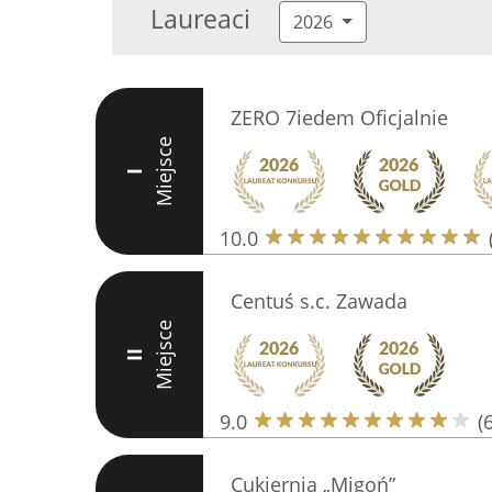
Laureaci
2026
ZERO 7iedem Oficjalnie
Miejsce
I
10.0
Centuś s.c. Zawada
Miejsce
II
9.0
(
Cukiernia „Migoń”