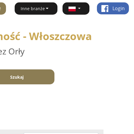
ę
Login
Inne branże
ność - Włoszczowa
ez Orły
Szukaj