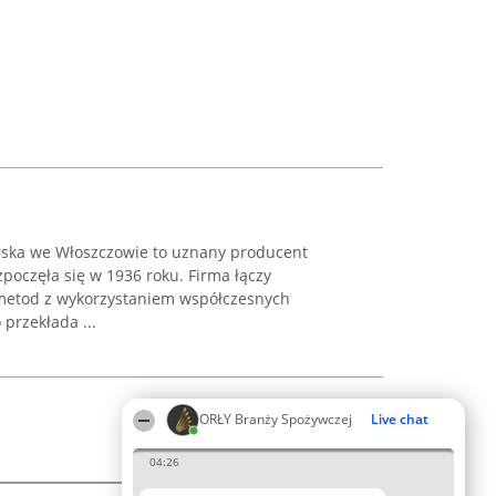
rska we Włoszczowie to uznany producent
zpoczęła się w 1936 roku. Firma łączy
 metod z wykorzystaniem współczesnych
przekłada ...
ORŁY Branży Spożywczej
Live chat
04:26