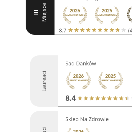
Miejsce
III
8.7
(
Sad Danków
Laureaci
8.4
Sklep Na Zdrowie