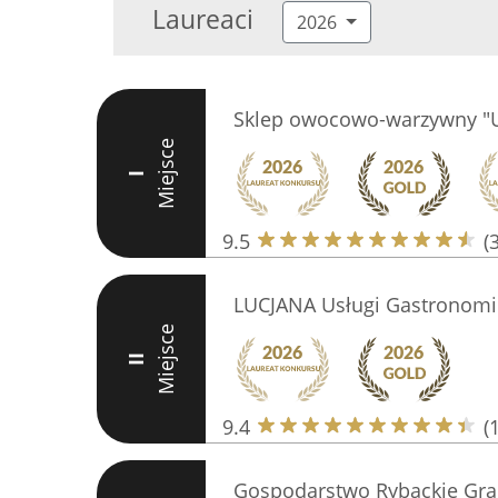
Laureaci
2026
Sklep owocowo-warzywny "U
Miejsce
I
9.5
(
LUCJANA Usługi Gastronomi
Miejsce
II
9.4
(
Gospodarstwo Rybackie Grą