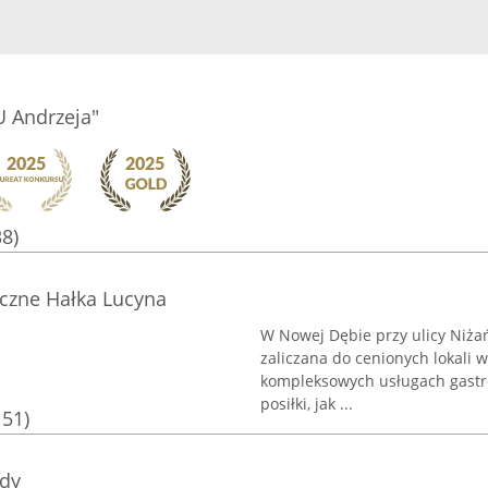
 Andrzeja"
38)
czne Hałka Lucyna
W Nowej Dębie przy ulicy Niżań
zaliczana do cenionych lokali 
kompleksowych usługach gast
posiłki, jak ...
151)
dy