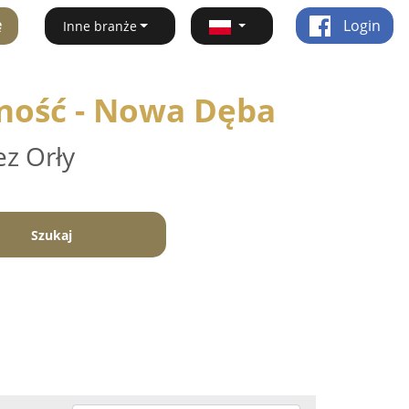
ę
Login
Inne branże
wność - Nowa Dęba
ez Orły
Szukaj