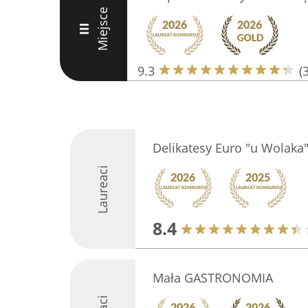
Miejsce
III
9.3
(
Delikatesy Euro "u Wolaka
Laureaci
8.4
Mała GASTRONOMIA