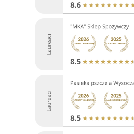
8.6
"MKA" Sklep Spożywczy
Laureaci
8.5
Pasieka pszczela Wysocz
Laureaci
8.5