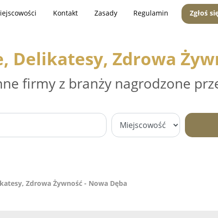
iejscowości
Kontakt
Zasady
Regulamin
Zgłoś si
, Delikatesy, Zdrowa Ży
nne firmy z branży nagrodzone prz
ikatesy, Zdrowa Żywność - Nowa Dęba