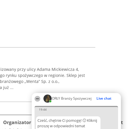
alizowany przy ulicy Adama Mickiewicza 4,
go rynku spożywczego w regionie. Sklep jest
branżowego „Wenta” Sp. z o.o.,
 już ...
ORŁY Branży Spożywczej
Live chat
19:44
Cześć, chętnie Ci pomogę! 🙂 Kliknij
Organizator plebiscytu
Plebiscyt
Kontakt
proszę w odpowiedni temat