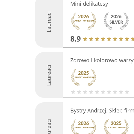
Mini delikatesy
Laureaci
8.9
Zdrowo I kolorowo warzy
Laureaci
Bystry Andrzej. Sklep fi
Laureaci