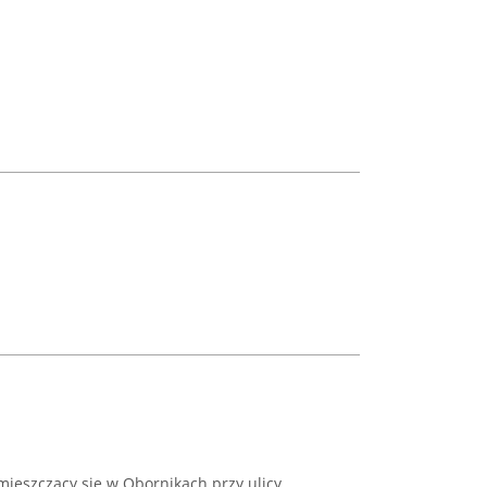
 mieszczący się w Obornikach przy ulicy