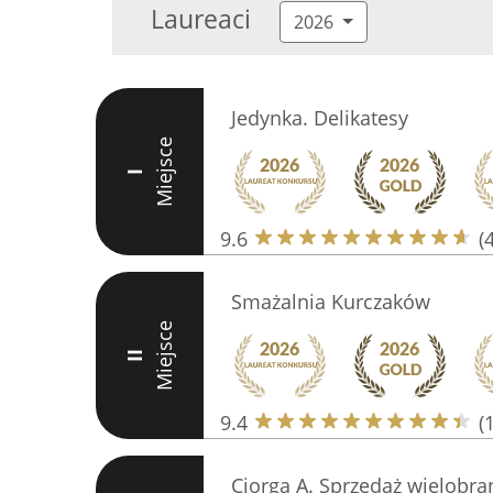
Laureaci
2026
Jedynka. Delikatesy
Miejsce
I
9.6
(
Smażalnia Kurczaków
Miejsce
II
9.4
(
Ciorga A. Sprzedaż wielobr