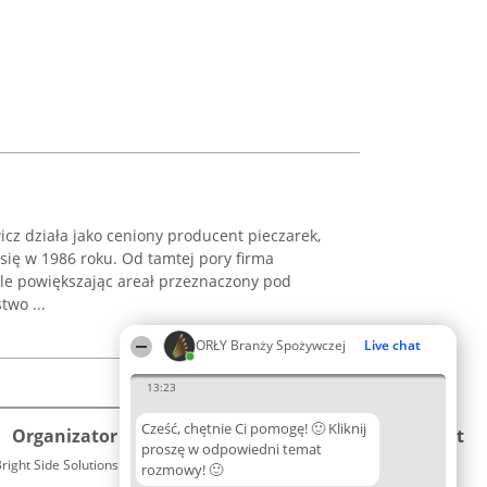
z działa jako ceniony producent pieczarek,
 się w 1986 roku. Od tamtej pory firma
ale powiększając areał przeznaczony pod
two ...
ORŁY Branży Spożywczej
Live chat
13:23
Cześć, chętnie Ci pomogę! 🙂 Kliknij
Organizator plebiscytu
Plebiscyt
Kontakt
proszę w odpowiedni temat
right Side Solutions sp. z o. o. sp. k.
Laureaci
rozmowy! 🙂
Kontakt
ul. Ruska 22
Lista