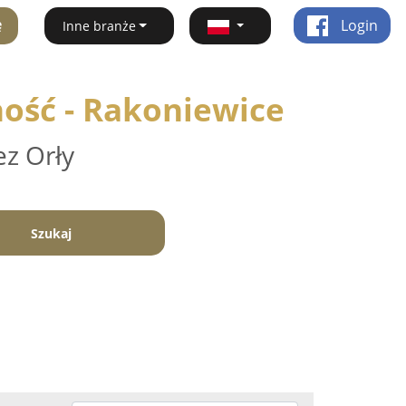
ę
Login
Inne branże
ość - Rakoniewice
ez Orły
Szukaj