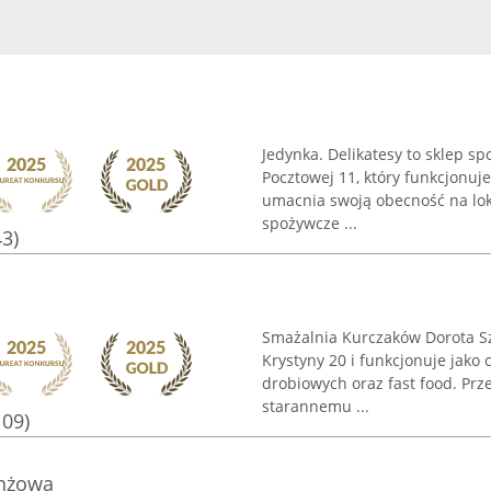
Jedynka. Delikatesy to sklep s
Pocztowej 11, który funkcjonuj
umacnia swoją obecność na lok
spożywcze ...
43)
Smażalnia Kurczaków Dorota Szc
Krystyny 20 i funkcjonuje jako 
drobiowych oraz fast food. Prz
starannemu ...
109)
anżowa