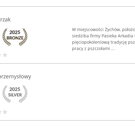
trzak
W miejscowości Żychów, położo
siedziba firmy Pasieka Arkadia 
pięciopokoleniową tradycję psz
pracy z pszczołami ...
przemysłowy