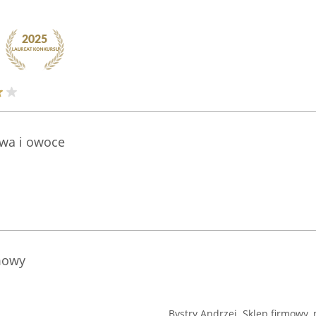
wa i owoce
rmowy
Bystry Andrzej. Sklep firmowy,