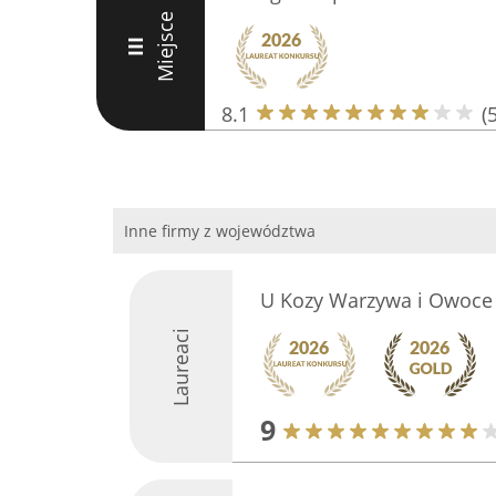
Miejsce
III
8.1
(5
Inne firmy z województwa
U Kozy Warzywa i Owoce
Laureaci
9