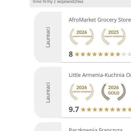
Inne firmy z województwa
AfroMarket Grocery Store 
Laureaci
8
Little Armenia-Kuchnia 
Laureaci
9.7
Pączkownia Franczyza