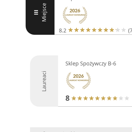
Miejsce
III
8.2
(
Sklep Spożywczy B-6
Laureaci
8