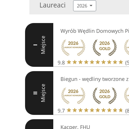
Laureaci
2026
Wyrób Wędlin Domowych Pi
Miejsce
I
9.8
(
Biegun - wędliny tworzone z
Miejsce
II
9.7
(
Kacper. FHU