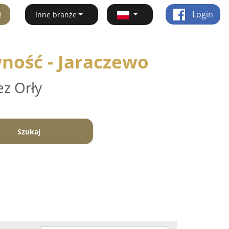
ę
Login
Inne branże
ność - Jaraczewo
ez Orły
Szukaj