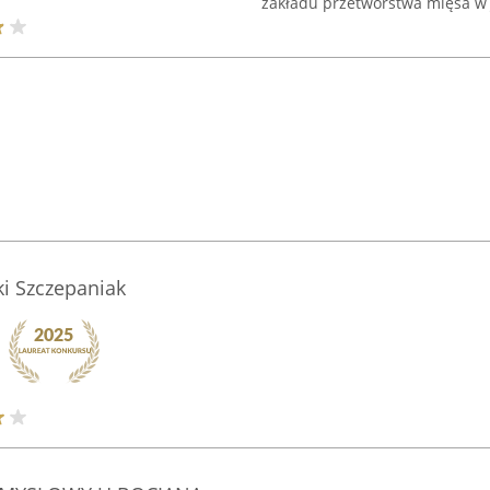
zakładu przetwórstwa mięsa w J
i Szczepaniak