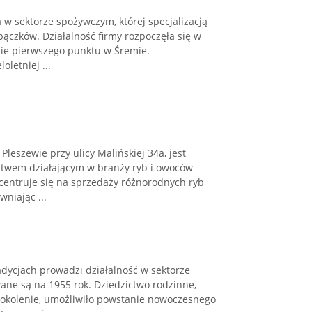
 w sektorze spożywczym, której specjalizacją
pączków. Działalność firmy rozpoczęła się w
ie pierwszego punktu w Śremie.
oletniej ...
Pleszewie przy ulicy Malińskiej 34a, jest
twem działającym w branży ryb i owoców
centruje się na sprzedaży różnorodnych ryb
niając ...
adycjach prowadzi działalność w sektorze
ane są na 1955 rok. Dziedzictwo rodzinne,
pokolenie, umożliwiło powstanie nowoczesnego