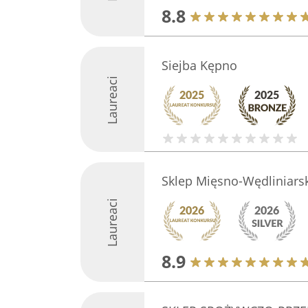
8.8
Siejba Kępno
Laureaci
Sklep Mięsno-Wędliniarsk
Laureaci
8.9