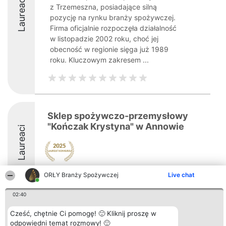
Laureaci
z Trzemeszna, posiadające silną
pozycję na rynku branży spożywczej.
Firma oficjalnie rozpoczęła działalność
w listopadzie 2002 roku, choć jej
obecność w regionie sięga już 1989
roku. Kluczowym zakresem ...
Sklep spożywczo-przemysłowy
"Kończak Krystyna" w Annowie
Laureaci
ORŁY Branży Spożywczej
Live chat
02:40
Organizator plebiscytu
Plebiscyt
Kontakt
Cześć, chętnie Ci pomogę! 🙂 Kliknij proszę w
Bright Side Solutions sp. z o.
Laureaci
Kontakt
odpowiedni temat rozmowy! 🙂