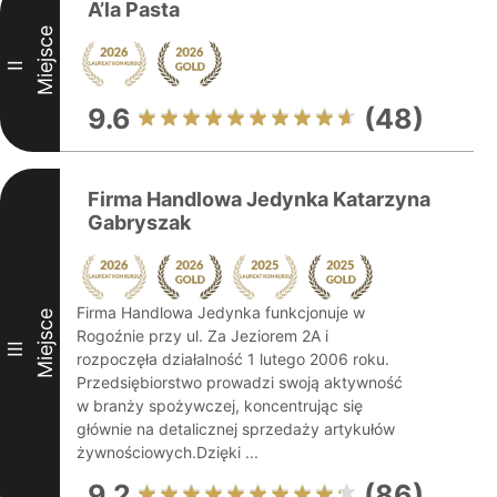
A’la Pasta
Miejsce
II
9.6
(48)
Firma Handlowa Jedynka Katarzyna
Gabryszak
Firma Handlowa Jedynka funkcjonuje w
Miejsce
Rogoźnie przy ul. Za Jeziorem 2A i
III
rozpoczęła działalność 1 lutego 2006 roku.
Przedsiębiorstwo prowadzi swoją aktywność
w branży spożywczej, koncentrując się
głównie na detalicznej sprzedaży artykułów
żywnościowych.Dzięki ...
9.2
(86)