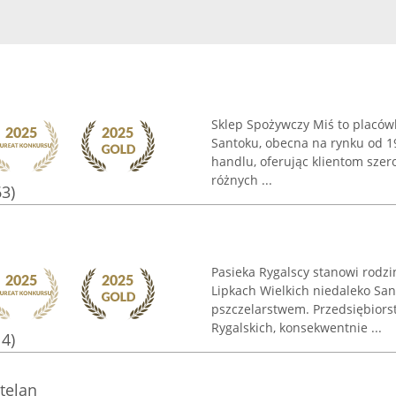
Sklep Spożywczy Miś to placówk
Santoku, obecna na rynku od 19
handlu, oferując klientom sze
różnych ...
63)
Pasieka Rygalscy stanowi rodz
Lipkach Wielkich niedaleko San
pszczelarstwem. Przedsiębiors
Rygalskich, konsekwentnie ...
14)
telan