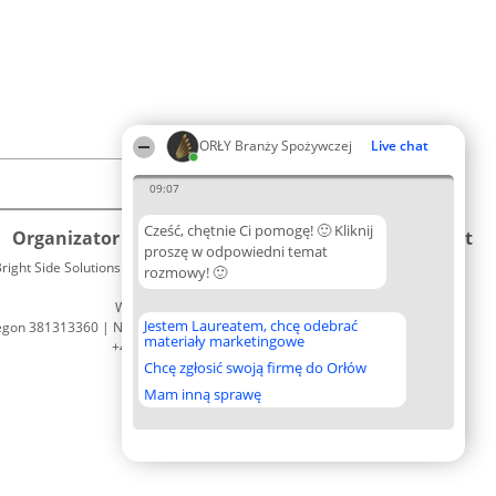
ORŁY Branży Spożywczej
Live chat
09:07
Cześć, chętnie Ci pomogę! 🙂 Kliknij
Organizator plebiscytu
Plebiscyt
Kontakt
proszę w odpowiedni temat
right Side Solutions sp. z o. o. sp. k.
Laureaci
rozmowy! 🙂
Kontakt
ul. Ruska 22
Lista
Wrocław 50-079
wszystkich
Jestem Laureatem, chcę odebrać
egon 381313360 | NIP 8943132676
Laureatów
materiały marketingowe
+48 508 492 400
Zasady
Chcę zgłosić swoją firmę do Orłów
Regulamin
Polityka
Mam inną sprawę
Prywatności