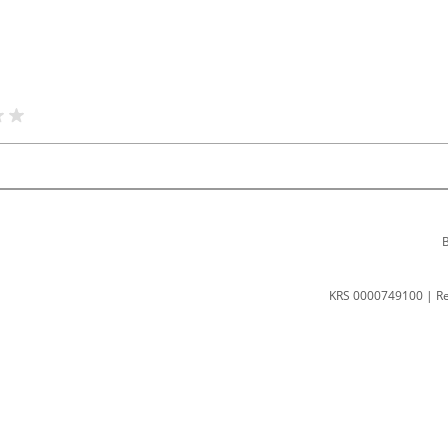
B
KRS 0000749100 | R