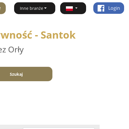
ę
Login
Inne branże
ywność - Santok
ez Orły
Szukaj