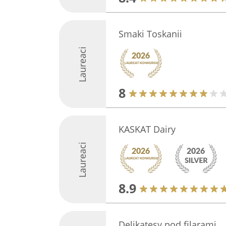
Smaki Toskanii
Laureaci
8
KASKAT Dairy
Laureaci
8.9
Delikatesy pod filarami