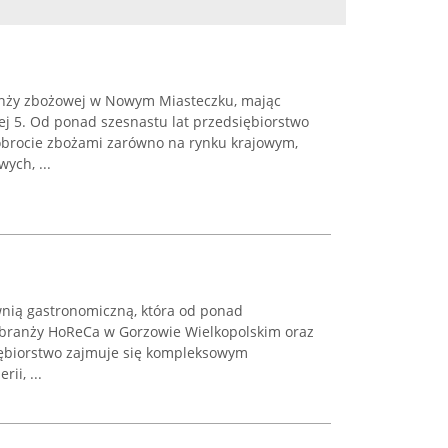
anży zbożowej w Nowym Miasteczku, mając
ej 5. Od ponad szesnastu lat przedsiębiorstwo
 obrocie zbożami zarówno na rynku krajowym,
ych, ...
wnią gastronomiczną, która od ponad
z branży HoReCa w Gorzowie Wielkopolskim oraz
iębiorstwo zajmuje się kompleksowym
ii, ...