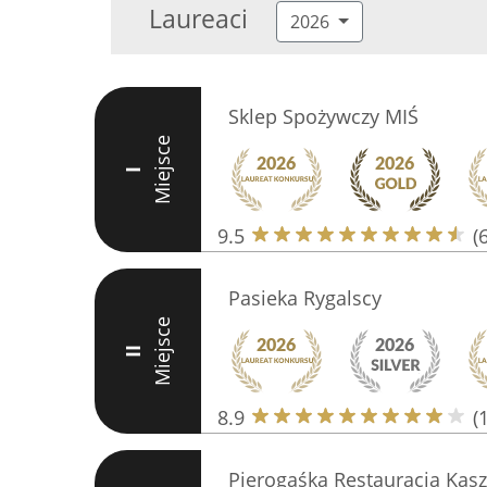
Laureaci
2026
Sklep Spożywczy MIŚ
Miejsce
I
9.5
(
Pasieka Rygalscy
Miejsce
II
8.9
(
Pierogaśka Restauracja Kasz