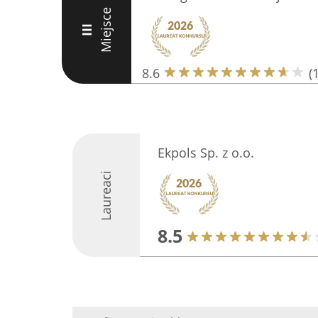
Miejsce
III
8.6
(
Ekpols Sp. z o.o.
Laureaci
8.5