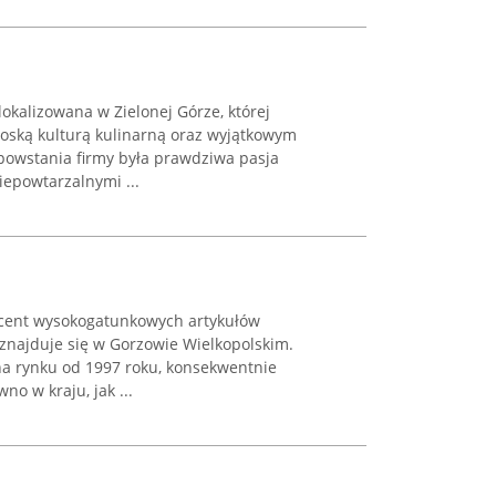
lokalizowana w Zielonej Górze, której
łoską kulturą kulinarną oraz wyjątkowym
powstania firmy była prawdziwa pasja
niepowtarzalnymi ...
cent wysokogatunkowych artykułów
 znajduje się w Gorzowie Wielkopolskim.
na rynku od 1997 roku, konsekwentnie
o w kraju, jak ...