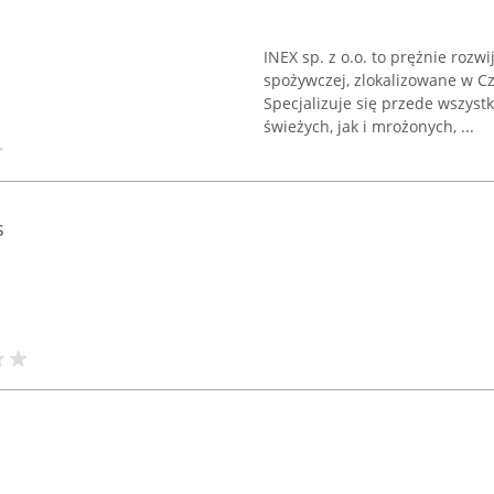
INEX sp. z o.o. to prężnie rozw
spożywczej, zlokalizowane w Cz
Specjalizuje się przede wszys
świeżych, jak i mrożonych, ...
s