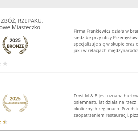
P ZBÓŻ, RZEPAKU,
owe Miasteczko
Firma Frankiewicz działa w br
siedzibę przy ulicy Przemysłow
specjalizuje się w skupie oraz
jak i w relacjach międzynarodow
Frost M & B jest uznaną hurto
osiemnastu lat działa na rzec
okolicznych regionach. Przeds
zaopatrzeniem restauracji, pizzer