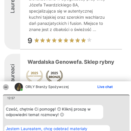
Laureaci
Józefa Twardzickiego 8A,
specjalizująca się w autentycznej
kuchni tajskiej oraz szerokim wachlarzu
dań panazjatyckich i fusion. Miejsce to
znane jest z dbałości o świeżość ...
9
Wardalska Genowefa. Sklep rybny
Laureaci
ORŁY Branży Spożywczej
Live chat
12:57
Cześć, chętnie Ci pomogę! 🙂 Kliknij proszę w
Organizator plebiscytu
Plebiscyt
Kontakt
odpowiedni temat rozmowy! 🙂
Bright Side Solutions sp. z o.
Laureaci
Kontakt
o. sp. k.
Lista
ul. Ruska 22
wszystkich
Jestem Laureatem, chcę odebrać materiały
Wrocław 50-079
Laureatów