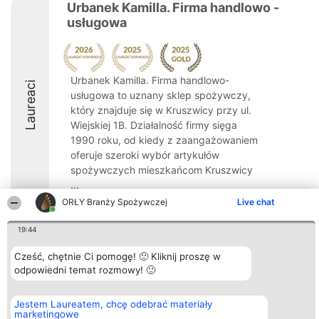
Urbanek Kamilla. Firma handlowo -
usługowa
Urbanek Kamilla. Firma handlowo-
Laureaci
usługowa to uznany sklep spożywczy,
który znajduje się w Kruszwicy przy ul.
Wiejskiej 1B. Działalność firmy sięga
1990 roku, od kiedy z zaangażowaniem
oferuje szeroki wybór artykułów
spożywczych mieszkańcom Kruszwicy
...
ORŁY Branży Spożywczej
Live chat
8.7
19:44
Cześć, chętnie Ci pomogę! 🙂 Kliknij proszę w
Organizator plebiscytu
Plebiscyt
Kontakt
odpowiedni temat rozmowy! 🙂
Bright Side Solutions sp. z o.
Laureaci
Kontakt
o. sp. k.
Lista
ul. Ruska 22
wszystkich
Jestem Laureatem, chcę odebrać materiały
Wrocław 50-079
Laureatów
marketingowe
KRS 0000749100 | Regon
Zasady