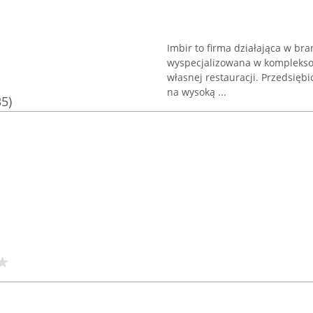
Imbir to firma działająca w br
wyspecjalizowana w komplekso
własnej restauracji. Przedsięb
na wysoką ...
35)