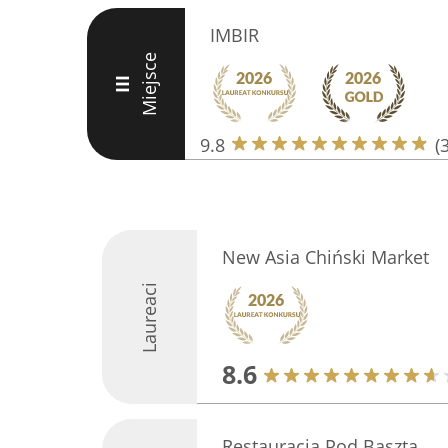
IMBIR
Miejsce
III
9.8
(
New Asia Chiński Market
Laureaci
8.6
Restauracja Pod Basztą