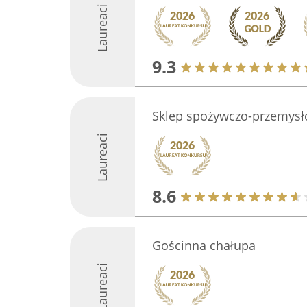
Laureaci
9.3
Sklep spożywczo-przemys
Laureaci
8.6
Gościnna chałupa
Laureaci