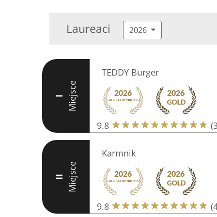
Laureaci
2026
TEDDY Burger
Miejsce
I
9.8
(
Karmnik
Miejsce
II
9.8
(