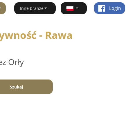
ę
Login
Inne branże
Żywność - Rawa
ez Orły
Szukaj