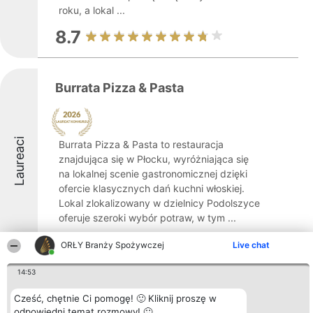
roku, a lokal ...
8.7
Burrata Pizza & Pasta
Laureaci
Burrata Pizza & Pasta to restauracja
znajdująca się w Płocku, wyróżniająca się
na lokalnej scenie gastronomicznej dzięki
ofercie klasycznych dań kuchni włoskiej.
Lokal zlokalizowany w dzielnicy Podolszyce
oferuje szeroki wybór potraw, w tym ...
8.4
ORŁY Branży Spożywczej
Live chat
14:53
Cześć, chętnie Ci pomogę! 🙂 Kliknij proszę w
odpowiedni temat rozmowy! 🙂