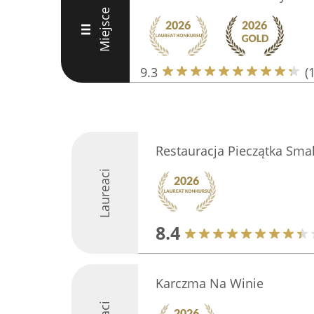
Miejsce
III
9.3
(
Restauracja Pieczątka Sma
Laureaci
8.4
Karczma Na Winie