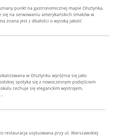
uznany punkt na gastronomicznej mapie Olsztynka,
uje się na serwowaniu amerykańskich smaków w
a znana jest z dbałości o wysoką jakość
okalizowana w Olsztynku wyróżnia się jako
 polskiej spotyka się z nowoczesnym podejściem
 lokalu cechuje się eleganckim wystrojem,
..
to restauracja usytuowana przy ul. Warszawskiej