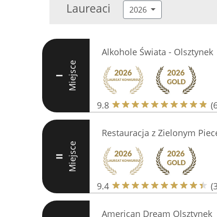
Laureaci
2026
Alkohole Świata - Olsztynek
Miejsce
I
9.8
(
Restauracja z Zielonym Pie
Miejsce
II
9.4
(
American Dream Olsztynek