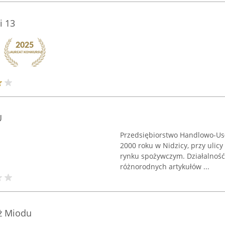
i 13
U
Przedsiębiorstwo Handlowo-Usł
2000 roku w Nidzicy, przy ulic
rynku spożywczym. Działalność 
różnorodnych artykułów ...
aż Miodu