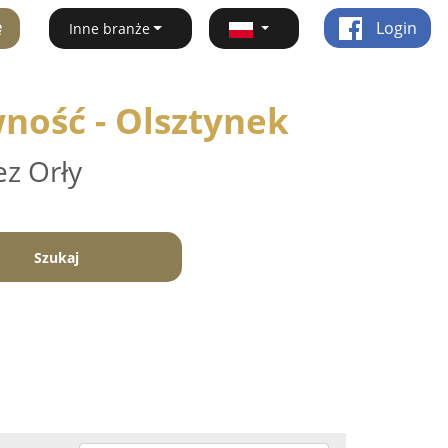
ę
Login
Inne branże
ność - Olsztynek
ez Orły
Szukaj