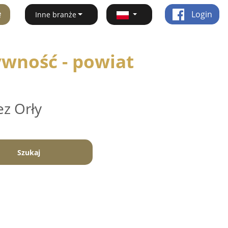
ę
Login
Inne branże
ywność - powiat
ez Orły
Szukaj