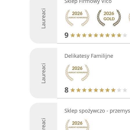
Sklep Firmowy Vico
Laureaci
9
Delikatesy Familijne
Laureaci
8
Sklep spożywczo - przemy
Laureaci