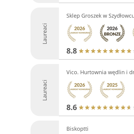
Sklep Groszek w Szydłowc
Laureaci
8.8
Vico. Hurtownia wędlin i d
Laureaci
8.6
Biskoptti