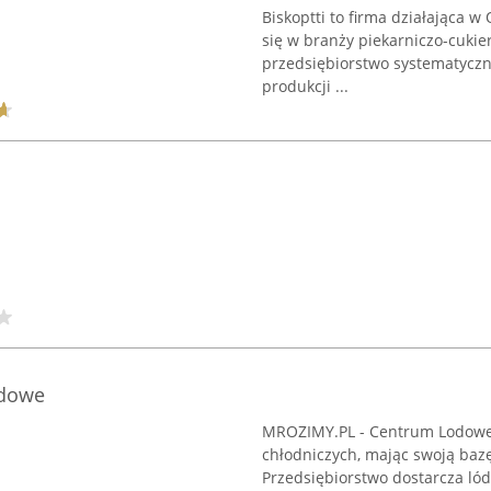
Biskoptti to firma działająca w 
się w branży piekarniczo-cukie
przedsiębiorstwo systematyczni
produkcji ...
odowe
MROZIMY.PL - Centrum Lodowe s
chłodniczych, mając swoją baz
Przedsiębiorstwo dostarcza lód