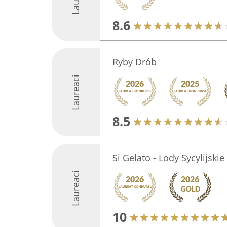
8.6
Ryby Drób
Laureaci
8.5
Si Gelato - Lody Sycylijski
Laureaci
10