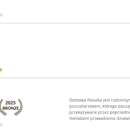
Domowa Pasieka jest rodzinny
pszczelarstwem, którego począt
przekazywane przez poprzednie
metodami prowadzenia działaln