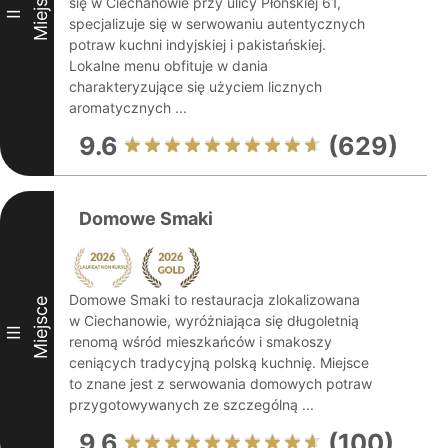
Miejsce
się w Ciechanowie przy ulicy Płońskiej 61,
II
specjalizuje się w serwowaniu autentycznych
potraw kuchni indyjskiej i pakistańskiej.
Lokalne menu obfituje w dania
charakteryzujące się użyciem licznych
aromatycznych ...
9.6
(629)
Domowe Smaki
Domowe Smaki to restauracja zlokalizowana
Miejsce
w Ciechanowie, wyróżniająca się długoletnią
III
renomą wśród mieszkańców i smakoszy
ceniących tradycyjną polską kuchnię. Miejsce
to znane jest z serwowania domowych potraw
przygotowywanych ze szczególną ...
9.6
(100)