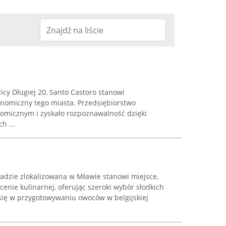
icy Długiej 20, Santo Castoro stanowi
onomiczny tego miasta. Przedsiębiorstwo
nomicznym i zyskało rozpoznawalność dzięki
h ...
dzie zlokalizowana w Mławie stanowi miejsce,
scenie kulinarnej, oferując szeroki wybór słodkich
 się w przygotowywaniu owoców w belgijskiej