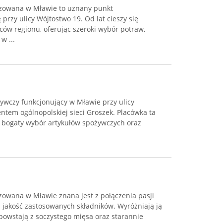
izowana w Mławie to uznany punkt
przy ulicy Wójtostwo 19. Od lat cieszy się
ów regionu, oferując szeroki wybór potraw,
w ...
ożywczy funkcjonujący w Mławie przy ulicy
entem ogólnopolskiej sieci Groszek. Placówka ta
bogaty wybór artykułów spożywczych oraz
zowana w Mławie znana jest z połączenia pasji
 jakość zastosowanych składników. Wyróżniają ją
powstają z soczystego mięsa oraz starannie