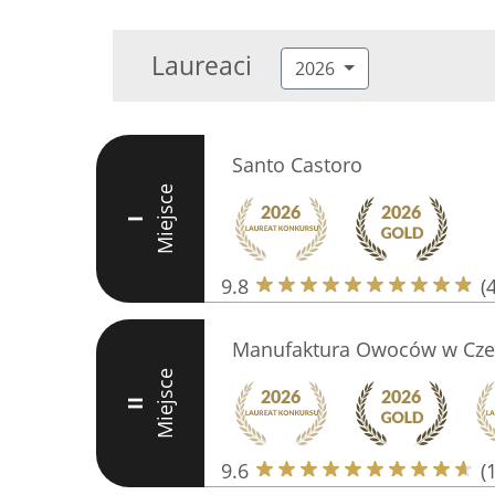
Laureaci
2026
Santo Castoro
Miejsce
I
9.8
(
Manufaktura Owoców w Cze
Miejsce
II
9.6
(