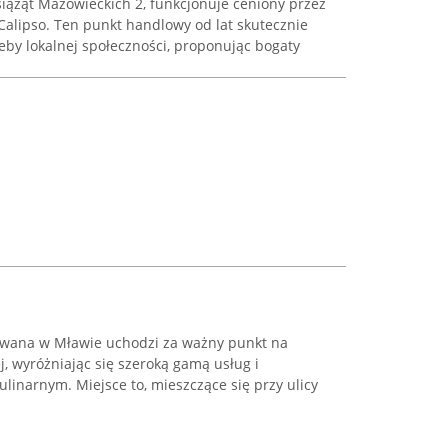
siążąt Mazowieckich 2, funkcjonuje ceniony przez
alipso. Ten punkt handlowy od lat skutecznie
by lokalnej społeczności, proponując bogaty
owana w Mławie uchodzi za ważny punkt na
j, wyróżniając się szeroką gamą usług i
inarnym. Miejsce to, mieszczące się przy ulicy