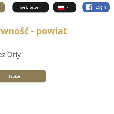
ę
Login
Inne branże
ywność - powiat
ez Orły
Szukaj