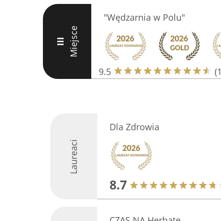
"Wędzarnia w Polu"
Miejsce
III
9.5
(
Dla Zdrowia
Laureaci
8.7
CZAS NA Herbatę