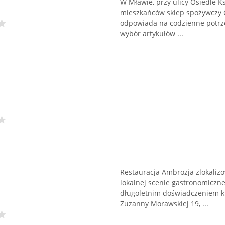
W Mławie, przy ulicy Osiedle K
mieszkańców sklep spożywczy C
odpowiada na codzienne potrze
wybór artykułów ...
Restauracja Ambrozja zlokaliz
lokalnej scenie gastronomiczne
długoletnim doświadczeniem kul
Zuzanny Morawskiej 19, ...