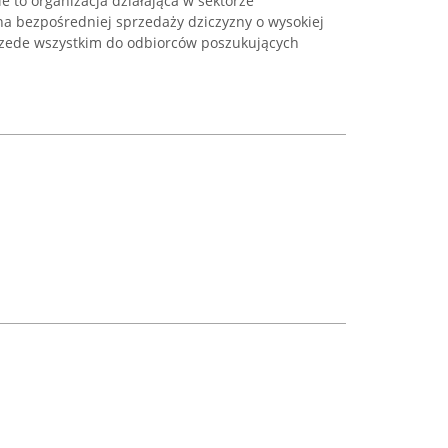
e to organizacja działająca w sektorze
 bezpośredniej sprzedaży dziczyzny o wysokiej
przede wszystkim do odbiorców poszukujących