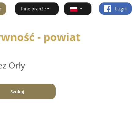
ę
Login
Inne branże
ywność - powiat
ez Orły
Szukaj