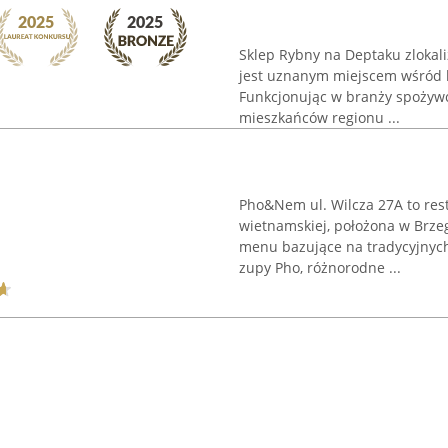
Sklep Rybny na Deptaku zlokali
jest uznanym miejscem wśród l
Funkcjonując w branży spożywc
mieszkańców regionu ...
Pho&Nem ul. Wilcza 27A to res
wietnamskiej, położona w Brzeg
menu bazujące na tradycyjnyc
zupy Pho, różnorodne ...