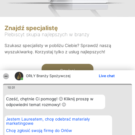
Znajdź specjalistę
Plebiscyt skupia najlepszych w branży
Szukasz specjalisty w pobliżu Ciebie? Sprawdź naszą
wyszukiwarkę. Korzystaj tylko z usług najlepszych!
Szukaj
ORŁY Branży Spożywczej
Live chat
10:31
Cześć, chętnie Ci pomogę! 🙂 Kliknij proszę w
odpowiedni temat rozmowy! 🙂
Organizator plebiscytu
Plebiscyt
Kontakt
Jestem Laureatem, chcę odebrać materiały
Bright Side Solutions sp. z o.
Laureaci
Kontakt
marketingowe
o. sp. k.
Lista
ul. Ruska 22
wszystkich
Chcę zgłosić swoją firmę do Orłów
Wrocław 50-079
Laureatów