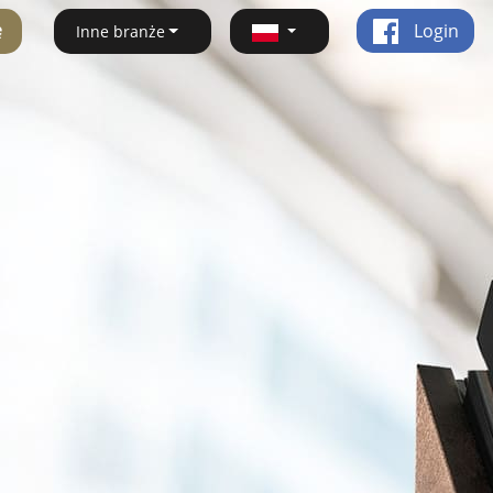
ę
Login
Inne branże