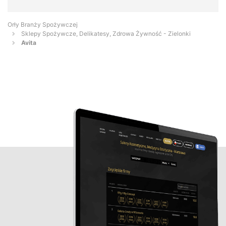
Orły Branży Spożywczej
Sklepy Spożywcze, Delikatesy, Zdrowa Żywność - Zielonki
Avita