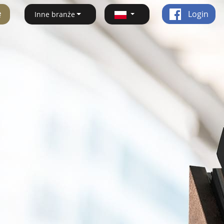
ę
Login
Inne branże