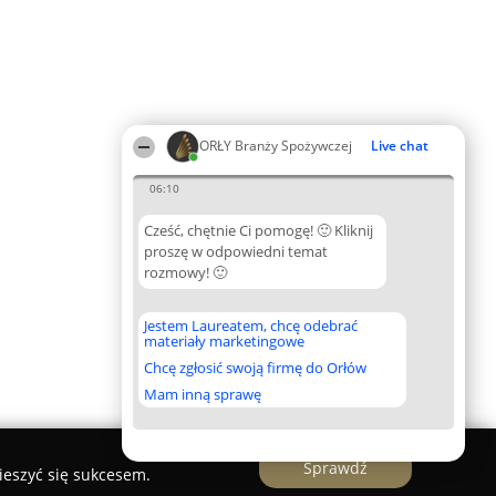
ORŁY Branży Spożywczej
Live chat
06:10
Cześć, chętnie Ci pomogę! 🙂 Kliknij
proszę w odpowiedni temat
rozmowy! 🙂
Jestem Laureatem, chcę odebrać
materiały marketingowe
Chcę zgłosić swoją firmę do Orłów
Mam inną sprawę
Sprawdź
ieszyć się sukcesem.