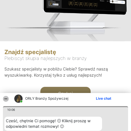
Znajdź specjalistę
Plebiscyt skupia najlepszych w branży
Szukasz specjalisty w pobliżu Ciebie? Sprawdź naszą
wyszukiwarkę. Korzystaj tylko z usług najlepszych!
Szukaj
ORŁY Branży Spożywczej
Live chat
10:06
Cześć, chętnie Ci pomogę! 🙂 Kliknij proszę w
odpowiedni temat rozmowy! 🙂