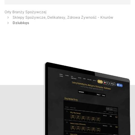
Orły Branży Spożywczej
Sklepy Spożywcze, Delikatesy, Zdrowa Żywność - Knurów
Dziubkęs