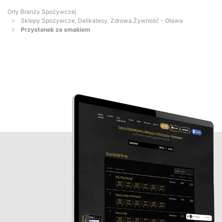
Orły Branży Spożywczej
Sklepy Spożywcze, Delikatesy, Zdrowa Żywność - Oława
Przystanek ze smakiem