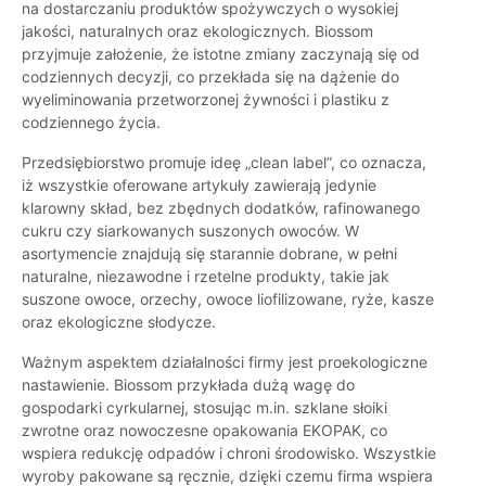
na dostarczaniu produktów spożywczych o wysokiej
jakości, naturalnych oraz ekologicznych. Biossom
przyjmuje założenie, że istotne zmiany zaczynają się od
codziennych decyzji, co przekłada się na dążenie do
wyeliminowania przetworzonej żywności i plastiku z
codziennego życia.
Przedsiębiorstwo promuje ideę „clean label”, co oznacza,
iż wszystkie oferowane artykuły zawierają jedynie
klarowny skład, bez zbędnych dodatków, rafinowanego
cukru czy siarkowanych suszonych owoców. W
asortymencie znajdują się starannie dobrane, w pełni
naturalne, niezawodne i rzetelne produkty, takie jak
suszone owoce, orzechy, owoce liofilizowane, ryże, kasze
oraz ekologiczne słodycze.
Ważnym aspektem działalności firmy jest proekologiczne
nastawienie. Biossom przykłada dużą wagę do
gospodarki cyrkularnej, stosując m.in. szklane słoiki
zwrotne oraz nowoczesne opakowania EKOPAK, co
wspiera redukcję odpadów i chroni środowisko. Wszystkie
wyroby pakowane są ręcznie, dzięki czemu firma wspiera