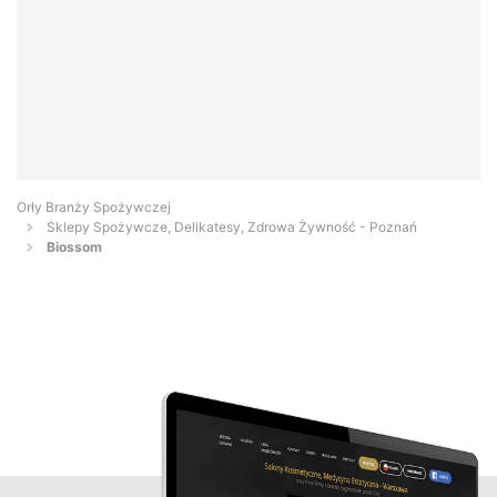
Orły Branży Spożywczej
Sklepy Spożywcze, Delikatesy, Zdrowa Żywność - Poznań
Biossom