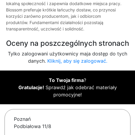
lokalną społeczność i zapewnia dodatkowe miejsca pracy.
Biossom preferuje krótkie łańcuchy dostaw, co przynosi
korzyści zarówno producentom, jak i odbiorcom
produktów. Fundamentami działalności pozostają
transparentność, uczciwość i solidność.
Oceny na poszczególnych stronach
Tylko zalogowani użytkownicy maja dostęp do tych
danych.
Kliknij, aby się zalogować.
To Twoja firma
?
Gratulacje!
Sprawdź jak odebrać materiały
promocyjne!
Poznań
Podbiałowa 11/8