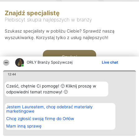
Znajdź specjalistę
Plebiscyt skupia najlepszych w branży
Szukasz specjalisty w pobliżu Ciebie? Sprawdź naszą
wyszukiwarkę. Korzystaj tylko z usług najlepszych!
Szukaj
ORŁY Branży Spożywczej
Live chat
12:44
Cześć, chętnie Ci pomogę! 🙂 Kliknij proszę w
odpowiedni temat rozmowy! 🙂
Organizator plebiscytu
Plebiscyt
Kontakt
Jestem Laureatem, chcę odebrać materiały
Bright Side Solutions sp. z o.
Laureaci
Kontakt
marketingowe
o. sp. k.
Lista
ul. Ruska 22
wszystkich
Chcę zgłosić swoją firmę do Orłów
Wrocław 50-079
Laureatów
Mam inną sprawę
KRS 0000749100 | Regon
Zasady
381313360 | NIP 8943132676
Regulamin
+48 508 492 400
Polityka