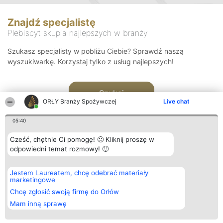
Znajdź specjalistę
Plebiscyt skupia najlepszych w branży
Szukasz specjalisty w pobliżu Ciebie? Sprawdź naszą
wyszukiwarkę. Korzystaj tylko z usług najlepszych!
Szukaj
ORŁY Branży Spożywczej
Live chat
05:40
Cześć, chętnie Ci pomogę! 🙂 Kliknij proszę w
odpowiedni temat rozmowy! 🙂
Organizator plebiscytu
Plebiscyt
Kontakt
Jestem Laureatem, chcę odebrać materiały
Bright Side Solutions sp. z o.
Laureaci
Kontakt
marketingowe
o. sp. k.
Lista
ul. Ruska 22
wszystkich
Chcę zgłosić swoją firmę do Orłów
Wrocław 50-079
Laureatów
Mam inną sprawę
KRS 0000749100 | Regon
Zasady
381313360 | NIP 8943132676
Regulamin
+48 508 492 400
Polityka