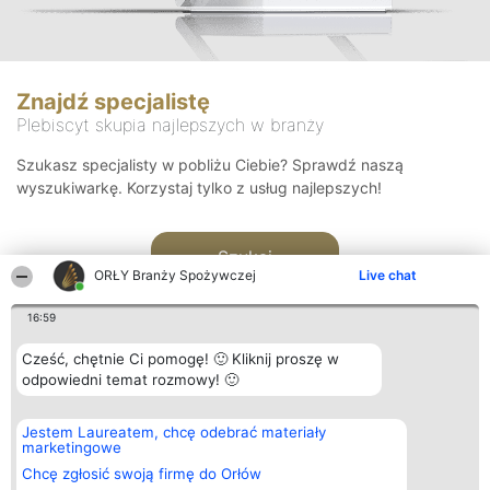
Znajdź specjalistę
Plebiscyt skupia najlepszych w branży
Szukasz specjalisty w pobliżu Ciebie? Sprawdź naszą
wyszukiwarkę. Korzystaj tylko z usług najlepszych!
Szukaj
ORŁY Branży Spożywczej
Live chat
16:59
Cześć, chętnie Ci pomogę! 🙂 Kliknij proszę w
odpowiedni temat rozmowy! 🙂
Organizator plebiscytu
Plebiscyt
Kontakt
Jestem Laureatem, chcę odebrać materiały
Bright Side Solutions sp. z o.
Laureaci
Kontakt
marketingowe
o. sp. k.
Lista
ul. Ruska 22
wszystkich
Chcę zgłosić swoją firmę do Orłów
Wrocław 50-079
Laureatów