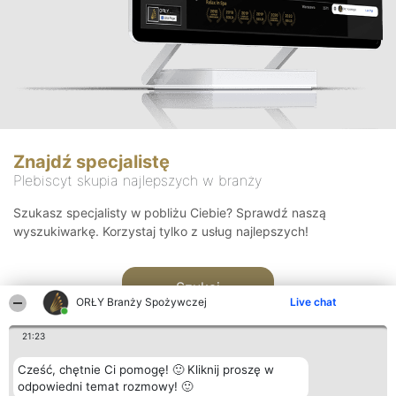
Znajdź specjalistę
Plebiscyt skupia najlepszych w branży
Szukasz specjalisty w pobliżu Ciebie? Sprawdź naszą
wyszukiwarkę. Korzystaj tylko z usług najlepszych!
Szukaj
ORŁY Branży Spożywczej
Live chat
21:23
Cześć, chętnie Ci pomogę! 🙂 Kliknij proszę w
odpowiedni temat rozmowy! 🙂