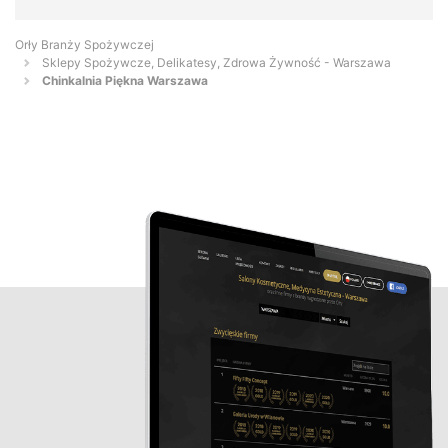
Orły Branży Spożywczej
Sklepy Spożywcze, Delikatesy, Zdrowa Żywność - Warszawa
Chinkalnia Piękna Warszawa