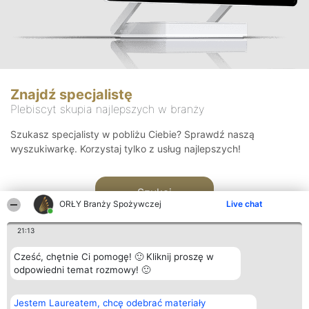
Znajdź specjalistę
Plebiscyt skupia najlepszych w branży
Szukasz specjalisty w pobliżu Ciebie? Sprawdź naszą
wyszukiwarkę. Korzystaj tylko z usług najlepszych!
Szukaj
ORŁY Branży Spożywczej
Live chat
21:13
Cześć, chętnie Ci pomogę! 🙂 Kliknij proszę w
odpowiedni temat rozmowy! 🙂
Organizator plebiscytu
Plebiscyt
Kontakt
Jestem Laureatem, chcę odebrać materiały
Bright Side Solutions sp. z o.
Laureaci
Kontakt