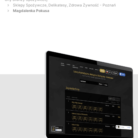
Sklepy Spożywcze, Delikatesy, Zdrowa Żywność - Poznań
Magdalenka Pokusa