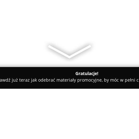
Gratulacje!
awdź już teraz jak odebrać materiały promocyjne, by móc w pełni c
atesy, Zdrowa Żywność - Pułtusk
Cytrusek - sklep spożywczo-
słowy