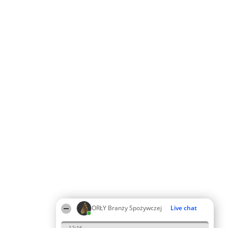
ORŁY Branży Spożywczej
Live chat
12:16