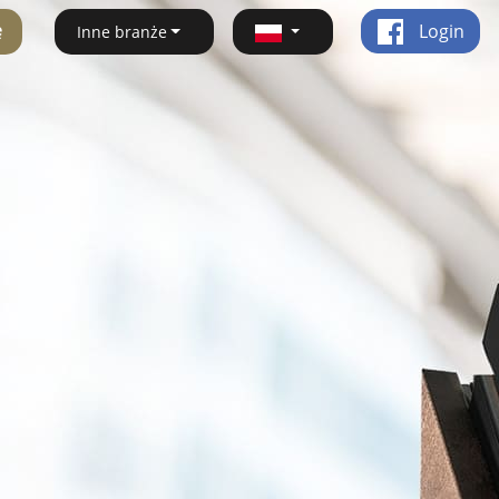
ę
Login
Inne branże