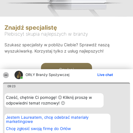
Znajdź specjalistę
Plebiscyt skupia najlepszych w branży
Szukasz specjalisty w pobliżu Ciebie? Sprawdź naszą
wyszukiwarkę. Korzystaj tylko z usług najlepszych!
Szukaj
ORŁY Branży Spożywczej
Live chat
09:23
Cześć, chętnie Ci pomogę! 🙂 Kliknij proszę w
odpowiedni temat rozmowy! 🙂
Organizator plebiscytu
Plebiscyt
Kontakt
Jestem Laureatem, chcę odebrać materiały
Bright Side Solutions sp. z o.
Laureaci
Kontakt
marketingowe
o. sp. k.
Lista
ul. Ruska 22
wszystkich
Chcę zgłosić swoją firmę do Orłów
Wrocław 50-079
Laureatów