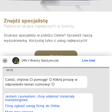
Znajdź specjalistę
Plebiscyt skupia najlepszych w branży
Szukasz specjalisty w pobliżu Ciebie? Sprawdź naszą
wyszukiwarkę. Korzystaj tylko z usług najlepszych!
Szukaj
ORŁY Branży Spożywczej
Live chat
04:25
Cześć, chętnie Ci pomogę! 🙂 Kliknij proszę w
odpowiedni temat rozmowy! 🙂
Organizator plebiscytu
Plebiscyt
Kontakt
Jestem Laureatem, chcę odebrać materiały
Bright Side Solutions sp. z o.
Laureaci
Kontakt
marketingowe
o. sp. k.
Lista
ul. Ruska 22
wszystkich
Chcę zgłosić swoją firmę do Orłów
Wrocław 50-079
Laureatów
Mam inną sprawę
KRS 0000749100 | Regon
Zasady