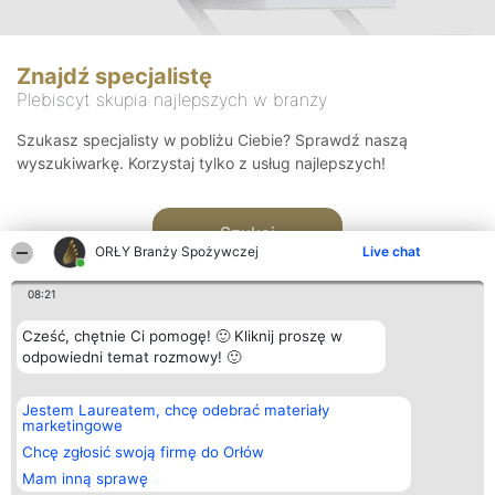
Znajdź specjalistę
Plebiscyt skupia najlepszych w branży
Szukasz specjalisty w pobliżu Ciebie? Sprawdź naszą
wyszukiwarkę. Korzystaj tylko z usług najlepszych!
Szukaj
ORŁY Branży Spożywczej
Live chat
08:21
Cześć, chętnie Ci pomogę! 🙂 Kliknij proszę w
odpowiedni temat rozmowy! 🙂
Organizator plebiscytu
Plebiscyt
Kontakt
Jestem Laureatem, chcę odebrać materiały
Bright Side Solutions sp. z o.
Laureaci
Kontakt
marketingowe
o. sp. k.
Lista
ul. Ruska 22
wszystkich
Chcę zgłosić swoją firmę do Orłów
Wrocław 50-079
Laureatów
Mam inną sprawę
KRS 0000749100 | Regon
Zasady
381313360 | NIP 8943132676
Regulamin