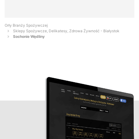
Orły Branży Spożywczej
Sklepy Spożywcze, Delikatesy, Zdrowa Żywność - Białystok
Sochonie Wędliny