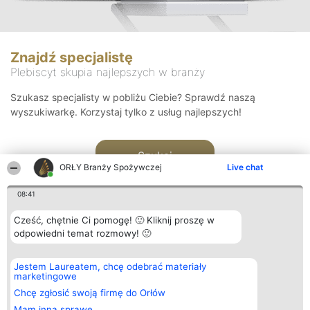
Znajdź specjalistę
Plebiscyt skupia najlepszych w branży
Szukasz specjalisty w pobliżu Ciebie? Sprawdź naszą
wyszukiwarkę. Korzystaj tylko z usług najlepszych!
Szukaj
ORŁY Branży Spożywczej
Live chat
08:41
Cześć, chętnie Ci pomogę! 🙂 Kliknij proszę w
odpowiedni temat rozmowy! 🙂
Organizator plebiscytu
Plebiscyt
Kontakt
Jestem Laureatem, chcę odebrać materiały
Bright Side Solutions sp. z o.
Laureaci
Kontakt
marketingowe
o. sp. k.
Lista
ul. Ruska 22
wszystkich
Chcę zgłosić swoją firmę do Orłów
Wrocław 50-079
Laureatów
Mam inną sprawę
KRS 0000749100 | Regon
Zasady