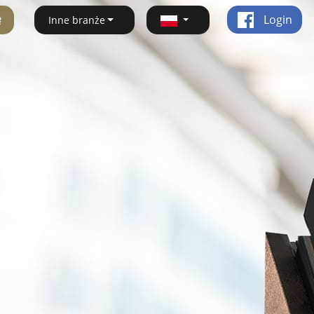
ę
Login
Inne branże