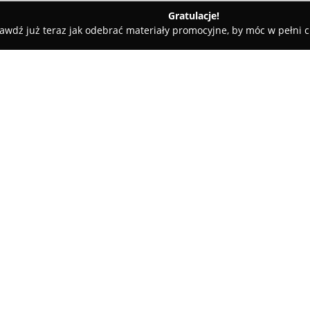
Gratulacje!
awdź już teraz jak odebrać materiały promocyjne, by móc w pełni c
atesy, Zdrowa Żywność - Mikołajki
Eko Zagroda "Bocianie Gnia
O firmie:
Eko Zagroda Bocianie Gniazdo
ekologiczne w mazurskiej miejs
zlokalizowane w samym centrum
funkcjonuje jako przedsięwzięc
prowadzi działalność zgodnie 
2020 poszerzyło swoją ofertę o
produkcji przetwory, działając
Gospodarze przygotowują dania 
wykorzystując surowce z własn