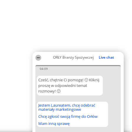
ORŁY Branży Spożywczej
Live chat
04:09
Cześć, chętnie Ci pomogę! 🙂 Kliknij
proszę w odpowiedni temat
rozmowy! 🙂
Jestem Laureatem, chcę odebrać
materiały marketingowe
Chcę zgłosić swoją firmę do Orłów
Mam inną sprawę