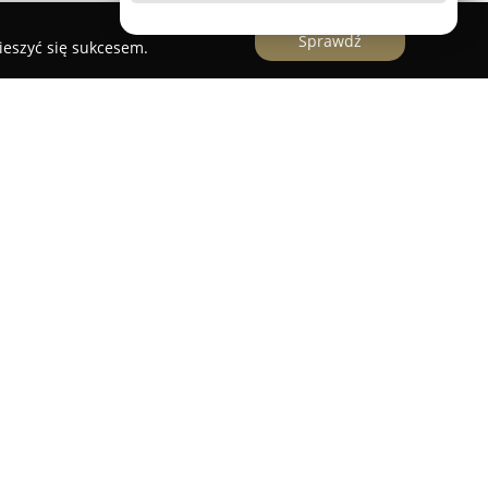
Sprawdź
ieszyć się sukcesem.
zdo"
to malowniczo położone gospodarstwo
cowości Inulec, niedaleko Mikołajek,
 Krainy Tysiąca Jezior. Gospodarstwo
ie rodzinne od 2000 roku, a od 2004 roku
ze standardami rolnictwa ekologicznego. W roku
 wiejskie posiłki, obiady domowe oraz własnej
 w ramach rolniczego handlu detalicznego.
bazujące na tradycyjnej kuchni wiejskiej,
ych ekologicznych upraw, stanowiące nawet do