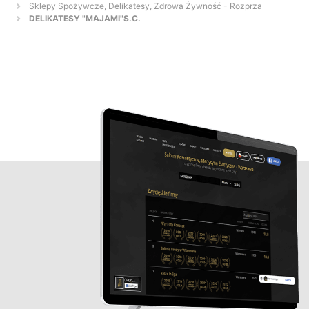
Sklepy Spożywcze, Delikatesy, Zdrowa Żywność - Rozprza
DELIKATESY "MAJAMI"S.C.