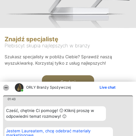
Znajdź specjalistę
Plebiscyt skupia najlepszych w branży
Szukasz specjalisty w pobliżu Ciebie? Sprawdź naszą
wyszukiwarkę. Korzystaj tylko z usług najlepszych!
Szukaj
ORŁY Branży Spożywczej
Live chat
01:43
Cześć, chętnie Ci pomogę! 🙂 Kliknij proszę w
odpowiedni temat rozmowy! 🙂
Organizator plebiscytu
Plebiscyt
Kontakt
Jestem Laureatem, chcę odebrać materiały
Bright Side Solutions sp. z o.
Laureaci
Kontakt
marketingowe
o. sp. k.
Lista