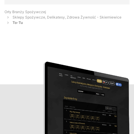
Orły Branży Spożywczej
Sklepy Spożywcze, Delikatesy, Zdrowa Żywność - Skierniewice
To-Tu