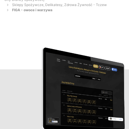
Sklepy Spożywcze, Delikatesy, Zdrowa Żywność - Tczew
FIGA - owoce i warzywa