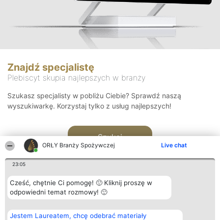
Znajdź specjalistę
Plebiscyt skupia najlepszych w branży
Szukasz specjalisty w pobliżu Ciebie? Sprawdź naszą
wyszukiwarkę. Korzystaj tylko z usług najlepszych!
Szukaj
ORŁY Branży Spożywczej
Live chat
23:05
Cześć, chętnie Ci pomogę! 🙂 Kliknij proszę w
odpowiedni temat rozmowy! 🙂
Organizator plebiscytu
Plebiscyt
Kontakt
Jestem Laureatem, chcę odebrać materiały
Bright Side Solutions sp. z o.
Laureaci
Kontakt