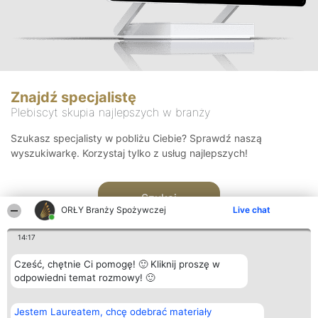
Znajdź specjalistę
Plebiscyt skupia najlepszych w branży
Szukasz specjalisty w pobliżu Ciebie? Sprawdź naszą
wyszukiwarkę. Korzystaj tylko z usług najlepszych!
Szukaj
ORŁY Branży Spożywczej
Live chat
14:17
Cześć, chętnie Ci pomogę! 🙂 Kliknij proszę w
odpowiedni temat rozmowy! 🙂
Organizator plebiscytu
Plebiscyt
Kontakt
Jestem Laureatem, chcę odebrać materiały
Bright Side Solutions sp. z o.
Laureaci
Kontakt