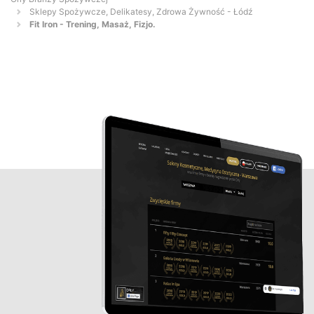
Sklepy Spożywcze, Delikatesy, Zdrowa Żywność - Łódź
Fit Iron - Trening, Masaż, Fizjo.