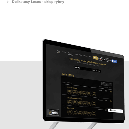
Delikatesy Łosoś - sklep rybny