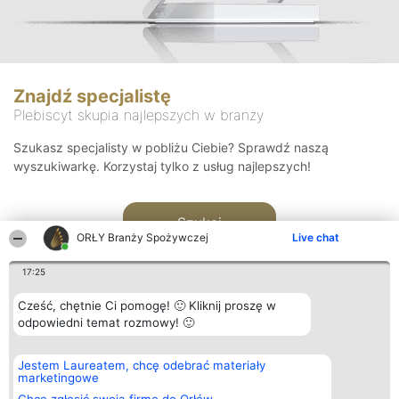
Znajdź specjalistę
Plebiscyt skupia najlepszych w branży
Szukasz specjalisty w pobliżu Ciebie? Sprawdź naszą
wyszukiwarkę. Korzystaj tylko z usług najlepszych!
Szukaj
ORŁY Branży Spożywczej
Live chat
17:25
Cześć, chętnie Ci pomogę! 🙂 Kliknij proszę w
odpowiedni temat rozmowy! 🙂
Organizator plebiscytu
Plebiscyt
Kontakt
Jestem Laureatem, chcę odebrać materiały
Bright Side Solutions sp. z o.
Laureaci
Kontakt
marketingowe
o. sp. k.
Lista
ul. Ruska 22
wszystkich