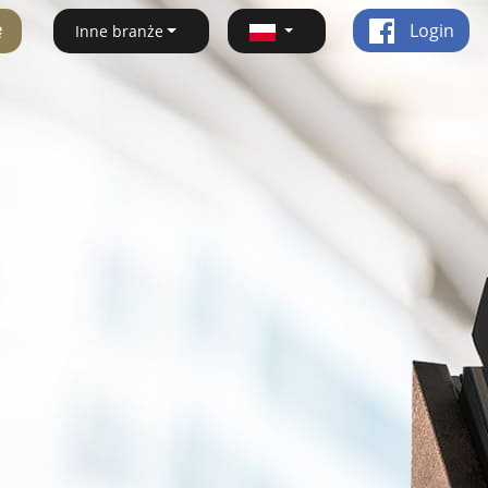
ę
Login
Inne branże