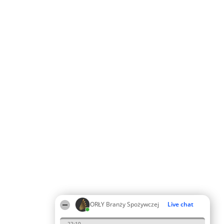
ORŁY Branży Spożywczej
Live chat
22:10