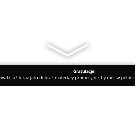
Gratulacje!
awdź już teraz jak odebrać materiały promocyjne, by móc w pełni c
katesy, Zdrowa Żywność - Trzemeszno
Fphu Agnieszka Czerniak