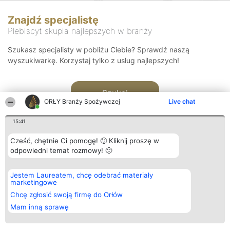
Znajdź specjalistę
Plebiscyt skupia najlepszych w branży
Szukasz specjalisty w pobliżu Ciebie? Sprawdź naszą
wyszukiwarkę. Korzystaj tylko z usług najlepszych!
Szukaj
ORŁY Branży Spożywczej
Live chat
15:41
Cześć, chętnie Ci pomogę! 🙂 Kliknij proszę w
odpowiedni temat rozmowy! 🙂
Organizator plebiscytu
Plebiscyt
Kontakt
Jestem Laureatem, chcę odebrać materiały
Bright Side Solutions sp. z o.
Laureaci
Kontakt
marketingowe
o. sp. k.
Lista
ul. Ruska 22
wszystkich
Chcę zgłosić swoją firmę do Orłów
Wrocław 50-079
Laureatów
Mam inną sprawę
KRS 0000749100 | Regon
Zasady
381313360 | NIP 8943132676
Regulamin
+48 508 492 400
Polityka
Prywatności