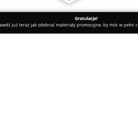
Gratulacje!
awdź już teraz jak odebrać materiały promocyjne, by móc w pełni c
atesy, Zdrowa Żywność - Oborniki Śląskie
Producent warzyw obranych
i owoców Producent
O firmie:
Gastro-Geniusz
to firma działa
niedaleko Wrocławia. Przedsięb
mytych, szatkowanych oraz kro
przystosowanych do natychmias
między innymi ziemniaki, march
dodatkowej obróbki przed uży