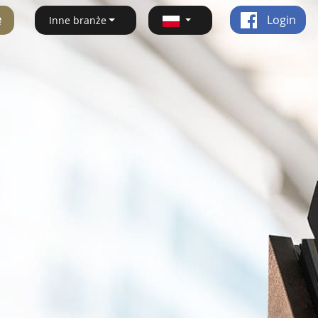
ę
Login
Inne branże