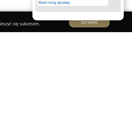
Mam inną sprawę
Sprawdź
ieszyć się sukcesem.
jąca od 2009 roku, zlokalizowana w Pęgowie
iorstwo specjalizuje się w produkcji obranych,
jonych warzyw, oferując szeroki wybór produktów
towego wykorzystania. Wśród nich znajdują się
ew, cebula, buraki i seler, które nie wymagają
ciem.