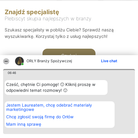
Znajdź specjalistę
Plebiscyt skupia najlepszych w branży
Szukasz specjalisty w pobliżu Ciebie? Sprawdź naszą
wyszukiwarkę. Korzystaj tylko z usług najlepszych!
Szukaj
ORŁY Branży Spożywczej
Live chat
06:46
Cześć, chętnie Ci pomogę! 🙂 Kliknij proszę w
odpowiedni temat rozmowy! 🙂
Organizator plebiscytu
Plebiscyt
Kontakt
Jestem Laureatem, chcę odebrać materiały
Bright Side Solutions sp. z o.
Laureaci
Kontakt
marketingowe
o. sp. k.
Lista
ul. Ruska 22
wszystkich
Chcę zgłosić swoją firmę do Orłów
Wrocław 50-079
Laureatów
Mam inną sprawę
KRS 0000749100 | Regon
Zasady
381313360 | NIP 8943132676
Regulamin
+48 508 492 400
Polityka
Prywatności