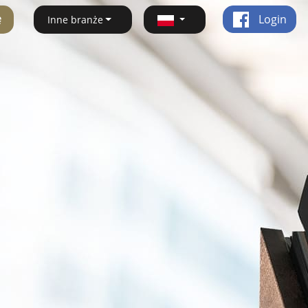
ę
Login
Inne branże