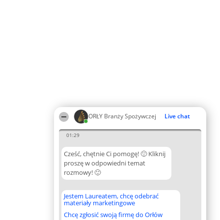
ORŁY Branży Spożywczej
Live chat
01:29
Cześć, chętnie Ci pomogę! 🙂 Kliknij
proszę w odpowiedni temat
rozmowy! 🙂
Jestem Laureatem, chcę odebrać
materiały marketingowe
Chcę zgłosić swoją firmę do Orłów