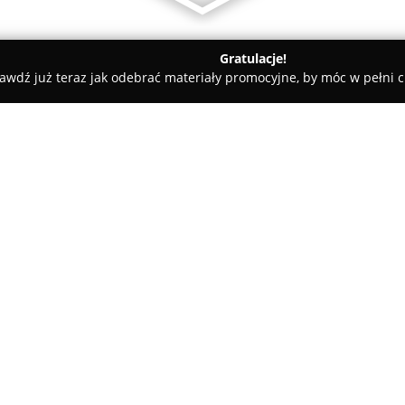
Gratulacje!
awdź już teraz jak odebrać materiały promocyjne, by móc w pełni c
katesy, Zdrowa Żywność - Kołaczkowo
Godysław Staszak
O firmie:
Gospodarstwo Pasieczne Gody
wielopokoleniowym doświadczen
generacji. Przedsiębiorstwo mi
malowniczym rejonie pradoliny 
Godysław Staszak – dyplomowa
Rolniczej w Poznaniu, którego 
najmłodszych lat. W codziennej 
posiadający tytuł technika pszc