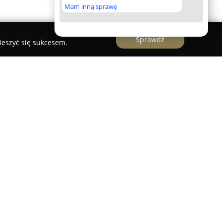
Mam inną sprawę
Sprawdź
ieszyć się sukcesem.
sław Staszak
jest rodzinną firmą z
iem rolniczym, której początki sięgają pięciu
eści się w miejscowości Spławie, położonej w
Warty. Kluczową rolę w rozwoju pasieki pełni
ny mistrz pszczelarstwa, absolwent Akademii
pasja do pszczelarstwa rozwijana była od
działalności wspierają go żona, dzieci, w tym syn
zelarza, co podkreśla rodzinny charakter firmy