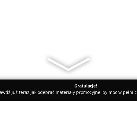
Gratulacje!
awdź już teraz jak odebrać materiały promocyjne, by móc w pełni c
katesy, Zdrowa Żywność - Wrocław
W Starej Rzeźni - Sklep Pro