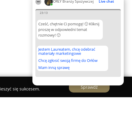
ORŁY Branży Spożywczej
Live chat
23:13
Cześć, chętnie Ci pomogę! 🙂 Kliknij
proszę w odpowiedni temat
rozmowy! 🙂
Jestem Laureatem, chcę odebrać
materiały marketingowe
Chcę zgłosić swoją firmę do Orłów
Mam inną sprawę
Sprawdź
ieszyć się sukcesem.
dukty Regionalne