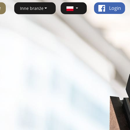
ę
Login
Inne branże