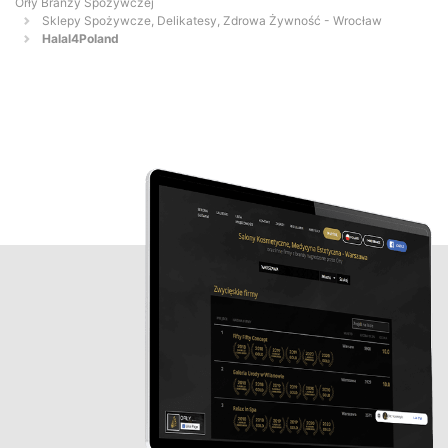
Orły Branży Spożywczej
Sklepy Spożywcze, Delikatesy, Zdrowa Żywność - Wrocław
Halal4Poland