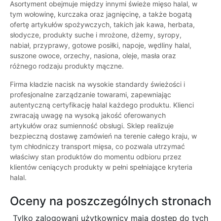
Asortyment obejmuje między innymi świeże mięso halal, w
tym wołowinę, kurczaka oraz jagnięcinę, a także bogatą
ofertę artykułów spożywczych, takich jak kawa, herbata,
słodycze, produkty suche i mrożone, dżemy, syropy,
nabiał, przyprawy, gotowe posiłki, napoje, wędliny halal,
suszone owoce, orzechy, nasiona, oleje, masła oraz
różnego rodzaju produkty mączne.
Firma kładzie nacisk na wysokie standardy świeżości i
profesjonalne zarządzanie towarami, zapewniając
autentyczną certyfikację halal każdego produktu. Klienci
zwracają uwagę na wysoką jakość oferowanych
artykułów oraz sumienność obsługi. Sklep realizuje
bezpieczną dostawę zamówień na terenie całego kraju, w
tym chłodniczy transport mięsa, co pozwala utrzymać
właściwy stan produktów do momentu odbioru przez
klientów ceniących produkty w pełni spełniające kryteria
halal.
Oceny na poszczególnych stronach
Tylko zalogowani użytkownicy maja dostęp do tych