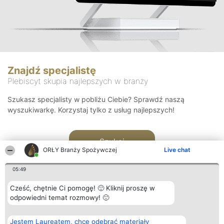
Znajdź specjalistę
Plebiscyt skupia najlepszych w branży
Szukasz specjalisty w pobliżu Ciebie? Sprawdź naszą
wyszukiwarkę. Korzystaj tylko z usług najlepszych!
Szukaj
ORŁY Branży Spożywczej
Live chat
05:49
Cześć, chętnie Ci pomogę! 🙂 Kliknij proszę w
odpowiedni temat rozmowy! 🙂
Organizator plebiscytu
Plebiscyt
Kontakt
Jestem Laureatem, chcę odebrać materiały
Bright Side Solutions sp. z o.
Laureaci
Kontakt