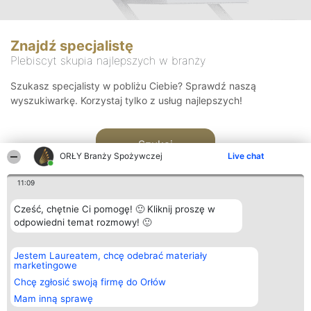
Znajdź specjalistę
Plebiscyt skupia najlepszych w branży
Szukasz specjalisty w pobliżu Ciebie? Sprawdź naszą
wyszukiwarkę. Korzystaj tylko z usług najlepszych!
Szukaj
ORŁY Branży Spożywczej
Live chat
11:09
Cześć, chętnie Ci pomogę! 🙂 Kliknij proszę w
odpowiedni temat rozmowy! 🙂
Organizator plebiscytu
Plebiscyt
Kontakt
Jestem Laureatem, chcę odebrać materiały
Bright Side Solutions sp. z o.
Laureaci
Kontakt
marketingowe
o. sp. k.
Lista
ul. Ruska 22
wszystkich
Chcę zgłosić swoją firmę do Orłów
Wrocław 50-079
Laureatów
Mam inną sprawę
KRS 0000749100 | Regon
Zasady
381313360 | NIP 8943132676
Regulamin