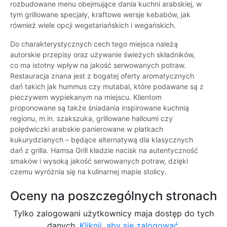
rozbudowane menu obejmujące dania kuchni arabskiej, w
tym grillowane specjały, kraftowe wersje kebabów, jak
również wiele opcji wegetariańskich i wegańskich.
Do charakterystycznych cech tego miejsca należą
autorskie przepisy oraz używanie świeżych składników,
co ma istotny wpływ na jakość serwowanych potraw.
Restauracja znana jest z bogatej oferty aromatycznych
dań takich jak hummus czy mutabal, które podawane są z
pieczywem wypiekanym na miejscu. Klientom
proponowane są także śniadania inspirowane kuchnią
regionu, m.in. szakszuka, grillowane halloumi czy
polędwiczki arabskie panierowane w płatkach
kukurydzianych – będące alternatywą dla klasycznych
dań z grilla. Hamsa Grill kładzie nacisk na autentyczność
smaków i wysoką jakość serwowanych potraw, dzięki
czemu wyróżnia się na kulinarnej mapie stolicy.
Oceny na poszczególnych stronach
Tylko zalogowani użytkownicy maja dostęp do tych
danych.
Kliknij, aby się zalogować.