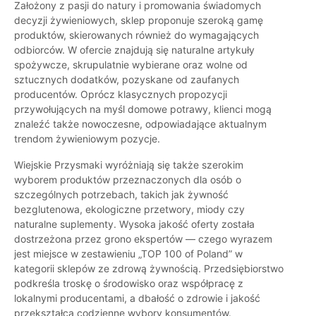
Założony z pasji do natury i promowania świadomych
decyzji żywieniowych, sklep proponuje szeroką gamę
produktów, skierowanych również do wymagających
odbiorców. W ofercie znajdują się naturalne artykuły
spożywcze, skrupulatnie wybierane oraz wolne od
sztucznych dodatków, pozyskane od zaufanych
producentów. Oprócz klasycznych propozycji
przywołujących na myśl domowe potrawy, klienci mogą
znaleźć także nowoczesne, odpowiadające aktualnym
trendom żywieniowym pozycje.
Wiejskie Przysmaki wyróżniają się także szerokim
wyborem produktów przeznaczonych dla osób o
szczególnych potrzebach, takich jak żywność
bezglutenowa, ekologiczne przetwory, miody czy
naturalne suplementy. Wysoka jakość oferty została
dostrzeżona przez grono ekspertów — czego wyrazem
jest miejsce w zestawieniu „TOP 100 of Poland” w
kategorii sklepów ze zdrową żywnością. Przedsiębiorstwo
podkreśla troskę o środowisko oraz współpracę z
lokalnymi producentami, a dbałość o zdrowie i jakość
przekształca codzienne wybory konsumentów.