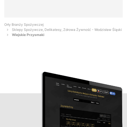
Orły Branży Spożywczej
Sklepy Spożywcze, Delikatesy, Zdrowa Żywność - Wodzisław Śląski
Wiejskie Przysmaki